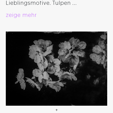
Lieblingsmotive. Tulpen …
zeige mehr
+
Sakura die japanische Kirsc