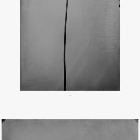
+
Catalogue raisonné 1436
, 2