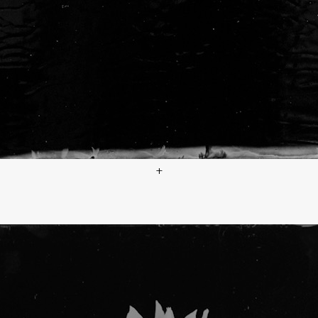
+
Catalogue raisonné 1449
, A