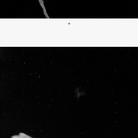
+
Catalogue raisonné 1452
, 2