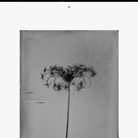
+
Catalogue raisonné 1180*, 